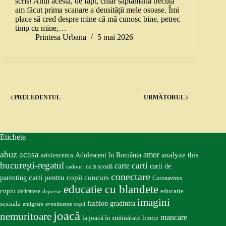
scris! Anul acesta, de fapt, chiar săptămâna trecută
am făcut prima scanare a densității mele osoase. Îmi
place să cred despre mine că mă cunosc bine, petrec
timp cu mine,…
Printesa Urbana
5 mai 2026
PRECEDENTUL
URMĂTORUL
Etichete
abuz
acasa
amor
Adolescent în România
analyze this
adolescenta
bucureşti-regatul
carte
carti
carti de
ca la școală
cadouri
conectare
carti pentru copii
concurs
parenting
Coronavirus
educatie cu blandete
educatie
cuplu
delicatese
depresie
imagini
fashion
gradinita
sexuala
emigrare
evenimente copii
joacă
nemuritoare
mancare
la joacă în străinătate
limite