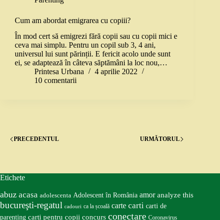
Cum am abordat emigrarea cu copiii?
În mod cert să emigrezi fără copii sau cu copii mici e
ceva mai simplu. Pentru un copil sub 3, 4 ani,
universul lui sunt părinții. E fericit acolo unde sunt
ei, se adaptează în câteva săptămâni la loc nou,…
Printesa Urbana
4 aprilie 2022
10 comentarii
PRECEDENTUL
URMĂTORUL
Etichete
abuz
acasa
amor
Adolescent în România
analyze this
adolescenta
bucureşti-regatul
carte
carti
carti de
ca la școală
cadouri
conectare
carti pentru copii
concurs
parenting
Coronavirus