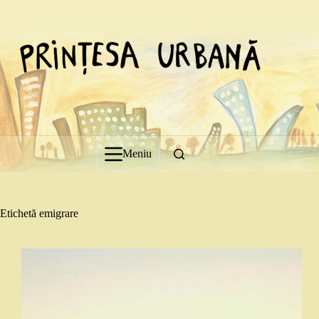
Sari
la
conținut
Meniu
Etichetă
emigrare