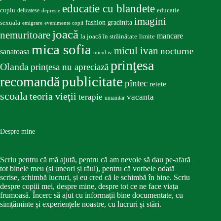
educatie cu blandete
educatie
cuplu
delicatese
depresie
imagini
fashion
gradinita
sexuala
emigrare
evenimente copii
joacă
nemuritoare
mancare
la joacă în străinătate
limite
mica sofia
micul ivan
nocturne
sanatoasa
micul iv
prinţesa
Olanda
prinţesa nu apreciază
publicitate
recomandă
pîntec
retete
scoala
teoria vieţii
terapie
vacanta
umanitar
Despre mine
Scriu pentru că mă ajută, pentru că am nevoie să dau pe-afară
tot binele meu (și uneori și răul), pentru că vorbele odată
scrise, schimbă lucruri, și eu cred că le schimbă în bine. Scriu
despre copiii mei, despre mine, despre tot ce ne face viața
frumoasă. Încerc să ajut cu informații bine documentate, cu
simțăminte și experiențele noastre, cu lucruri și stări.